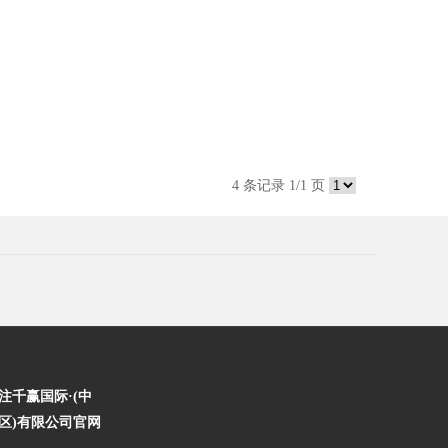
4 条记录 1/1 页
注千赢国际·(中
区)有限公司官网