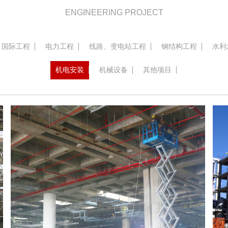
ENGINEERING PROJECT
国际工程
电力工程
线路、变电站工程
钢结构工程
水利
机电安装
机械设备
其他项目