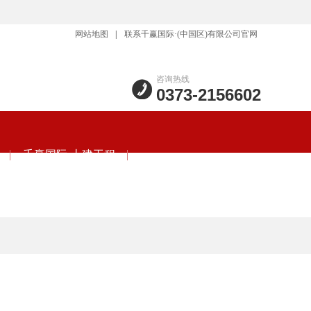
网站地图
|
联系千赢国际·(中国区)有限公司官网
咨询热线
0373-2156602
千赢国际·土建工程