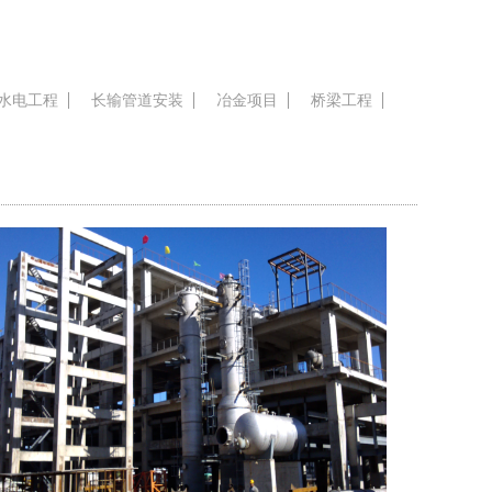
水电工程
长输管道安装
冶金项目
桥梁工程