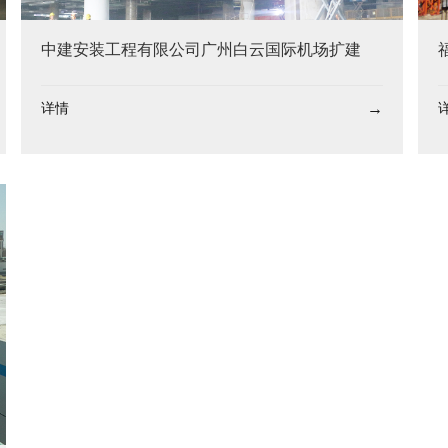
中建安装工程有限公司广州白云国际机场扩建
→
详情